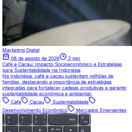
Marketing Digital
08 de agosto de 2026
3 min
Café e Cacau: Impacto Socioeconômico e Estratégias
para Sustentabilidade na Indonésia
Na Indonésia, café e cacau sustentam milhões de
famílias, destacando a importância de estratégias
integradas para fortalecer cadeias produtivas e garantir
sustentabilidade econômica e ambiental.
Café
Cacau
Sustentabilidade
Desenvolvimento Econômico
Mercados Emergentes