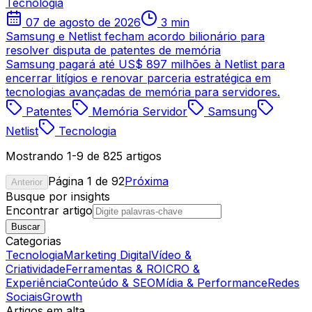
Tecnologia
07 de agosto de 2026
3 min
Samsung e Netlist fecham acordo bilionário para
resolver disputa de patentes de memória
Samsung pagará até US$ 897 milhões à Netlist para
encerrar litígios e renovar parceria estratégica em
tecnologias avançadas de memória para servidores.
Patentes
Memória Servidor
Samsung
Netlist
Tecnologia
Mostrando
1
-
9
de
825
artigos
Página
1
de
92
Próxima
Anterior
Busque por insights
Encontrar artigo
Buscar
Categorias
Tecnologia
Marketing Digital
Vídeo &
Criatividade
Ferramentas & ROI
CRO &
Experiência
Conteúdo & SEO
Mídia & Performance
Redes
Sociais
Growth
Artigos em alta