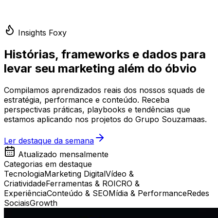
Insights Foxy
Histórias, frameworks e dados para
levar seu marketing além do óbvio
Compilamos aprendizados reais dos nossos squads de
estratégia, performance e conteúdo. Receba
perspectivas práticas, playbooks e tendências que
estamos aplicando nos projetos do Grupo Souzamaas.
Ler destaque da semana
Atualizado mensalmente
Categorias em destaque
Tecnologia
Marketing Digital
Vídeo &
Criatividade
Ferramentas & ROI
CRO &
Experiência
Conteúdo & SEO
Mídia & Performance
Redes
Sociais
Growth