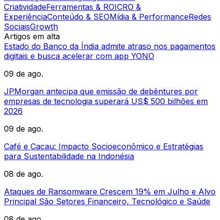
Criatividade
Ferramentas & ROI
CRO &
Experiência
Conteúdo & SEO
Mídia & Performance
Redes
Sociais
Growth
Artigos em alta
Estado do Banco da Índia admite atraso nos pagamentos
digitais e busca acelerar com app YONO
09 de ago.
JPMorgan antecipa que emissão de debêntures por
empresas de tecnologia superará US$ 500 bilhões em
2026
09 de ago.
Café e Cacau: Impacto Socioeconômico e Estratégias
para Sustentabilidade na Indonésia
08 de ago.
Ataques de Ransomware Crescem 19% em Julho e Alvo
Principal São Setores Financeiro, Tecnológico e Saúde
08 de ago.